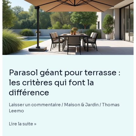
:
allier
style
et
fonctionnalité
dans
votre
salon
Parasol géant pour terrasse :
les critères qui font la
différence
Laisser un commentaire
/
Maison & Jardin
/
Thomas
Leemo
Parasol
Lire la suite »
géant