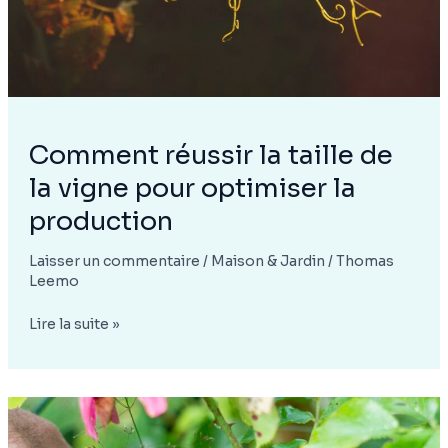
croissance
rapide
Comment réussir la taille de
la vigne pour optimiser la
production
Laisser un commentaire
/
Maison & Jardin
/
Thomas
Leemo
Comment
Lire la suite »
réussir
la
taille
de
la