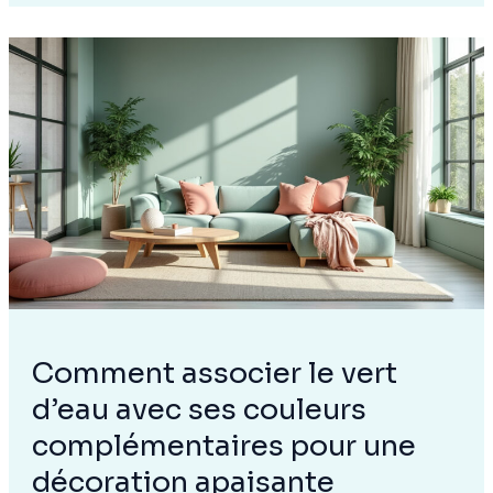
pour
terrasse
:
les
critères
qui
font
la
différence
Comment associer le vert
d’eau avec ses couleurs
complémentaires pour une
décoration apaisante