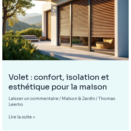
murs
pour
un
intérieur
calme
Volet : confort, isolation et
esthétique pour la maison
Laisser un commentaire
/
Maison & Jardin
/
Thomas
Leemo
Volet
Lire la suite »
: