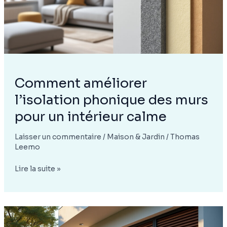
et
une
banquette
BZ
?
Comment améliorer
l’isolation phonique des murs
pour un intérieur calme
Laisser un commentaire
/
Maison & Jardin
/
Thomas
Leemo
Comment
Lire la suite »
améliorer
l’isolation
phonique
des