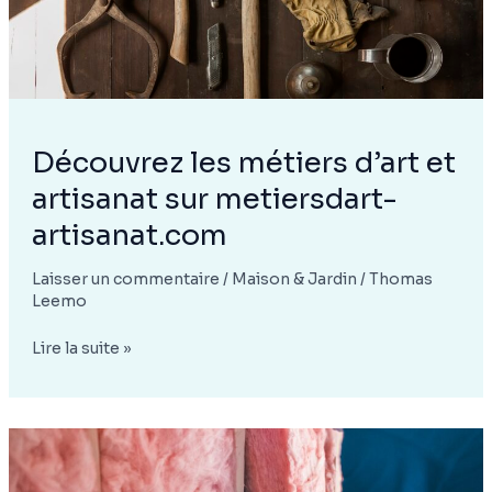
Découvrez les métiers d’art et
artisanat sur metiersdart-
artisanat.com
Laisser un commentaire
/
Maison & Jardin
/
Thomas
Leemo
Découvrez
Lire la suite »
les
métiers
d’art
et
artisanat