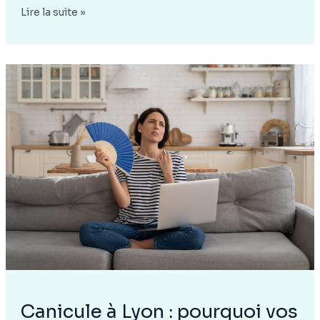
Comment
Lire la suite »
tailler
un
laurier
rose
pour
favoriser
sa
floraison
Canicule à Lyon : pourquoi vos