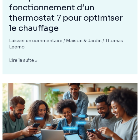
fonctionnement d’un
thermostat 7 pour optimiser
le chauffage
Laisser un commentaire
/
Maison & Jardin
/
Thomas
Leemo
Comprendre
Lire la suite »
le
fonctionnement
d’un
thermostat
7
pour
optimiser
le
chauffage