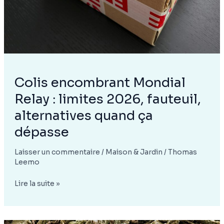
comment
y
remédier)
Colis encombrant Mondial
Relay : limites 2026, fauteuil,
alternatives quand ça
dépasse
Laisser un commentaire
/
Maison & Jardin
/
Thomas
Leemo
Colis
Lire la suite »
encombrant
Mondial
Relay