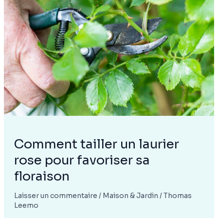
vigne
pour
optimiser
la
production
Comment tailler un laurier
rose pour favoriser sa
floraison
Laisser un commentaire
/
Maison & Jardin
/
Thomas
Leemo