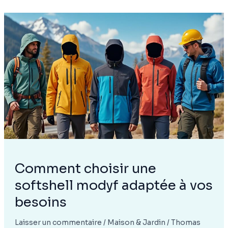
confort,
isolation
et
esthétique
pour
la
maison
Comment choisir une
softshell modyf adaptée à vos
besoins
Laisser un commentaire
/
Maison & Jardin
/
Thomas