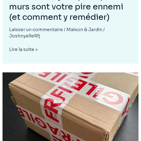
murs sont votre pire ennemi
(et comment y remédier)
Laisser un commentaire
/
Maison & Jardin
/
JoshnyelleRfj
Canicule
Lire la suite »
à
Lyon
:
pourquoi
vos
murs
sont
votre
pire
ennemi
(et