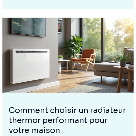
H&M
Home
séduit
de
plus
en
plus
les
amateurs
de
déco
intérieure
Comment choisir un radiateur
thermor performant pour
votre maison