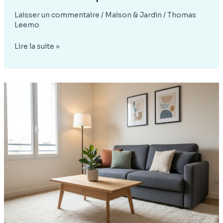
Laisser un commentaire
/
Maison & Jardin
/
Thomas
Leemo
Comment
Lire la suite »
associer
le
vert
d’eau
avec
ses
couleurs
complémentaires
pour
une
décoration
apaisante