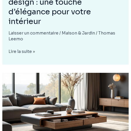
design : une touche
d’élégance pour votre
intérieur
Laisser un commentaire
/
Maison & Jardin
/
Thomas
Leemo
Fauteuil
Lire la suite »
design
made
in
design
:
une
touche
d’élégance
pour
votre