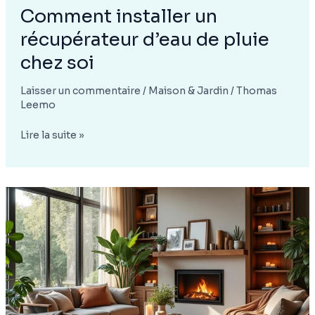
Comment installer un
récupérateur d’eau de pluie
chez soi
Laisser un commentaire
/
Maison & Jardin
/
Thomas
Leemo
Comment
Lire la suite »
installer
un
récupérateur
d’eau
de
pluie
chez
soi