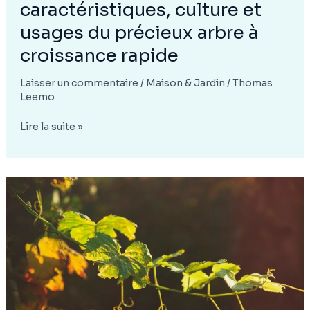
caractéristiques, culture et
usages du précieux arbre à
croissance rapide
Laisser un commentaire
/
Maison & Jardin
/
Thomas
Leemo
Paulownia
Lire la suite »
tomentosa
:
caractéristiques,
culture
et
usages
du
précieux
arbre
à