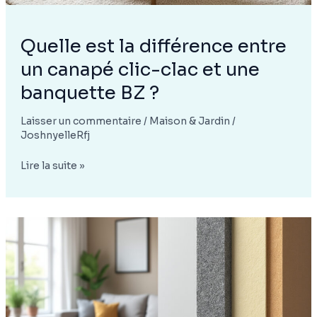
Quelle est la différence entre
un canapé clic-clac et une
banquette BZ ?
Laisser un commentaire
/
Maison & Jardin
/
JoshnyelleRfj
Quelle
Lire la suite »
est
la
différence
entre
un
canapé
clic-
clac