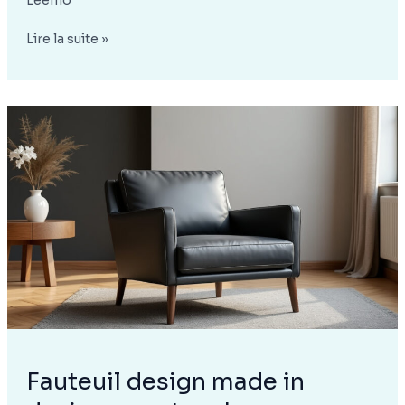
Leemo
Meuble
Lire la suite »
design
made
in
design
:
tendances
et
astuces
pour
un
intérieur
moderne
Fauteuil design made in