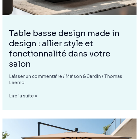
intérieur
Table basse design made in
design : allier style et
fonctionnalité dans votre
salon
Laisser un commentaire
/
Maison & Jardin
/
Thomas
Leemo
Table
Lire la suite »
basse
design
made
in
design