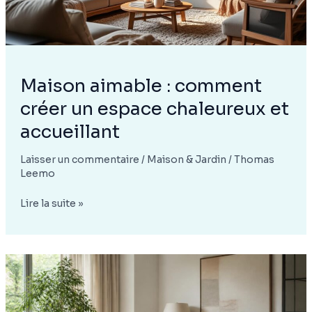
Maison aimable : comment
créer un espace chaleureux et
accueillant
Laisser un commentaire
/
Maison & Jardin
/
Thomas
Leemo
Maison
Lire la suite »
aimable
:
comment
créer
un
espace