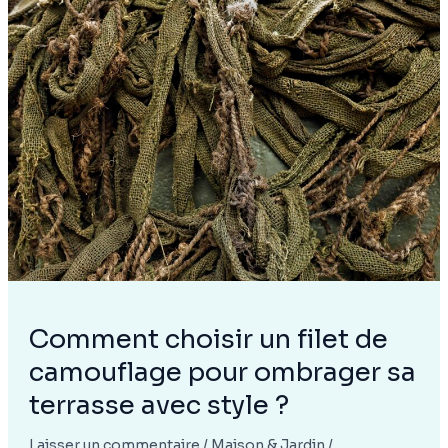
:
limites
2026,
fauteuil,
alternatives
quand
ça
dépasse
Comment choisir un filet de
camouflage pour ombrager sa
terrasse avec style ?
Laisser un commentaire
/
Maison & Jardin
/