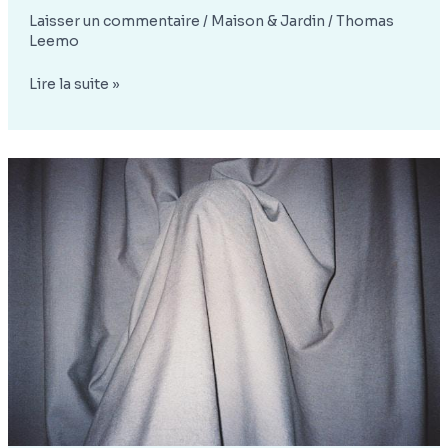
Laisser un commentaire
/
Maison & Jardin
/
Thomas
Leemo
Comment
Lire la suite »
choisir
un
radiateur
thermor
performant
pour
votre
maison