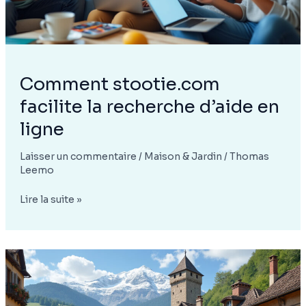
Comment stootie.com
facilite la recherche d’aide en
ligne
Laisser un commentaire
/
Maison & Jardin
/
Thomas
Leemo
Comment
Lire la suite »
stootie.com
facilite
la
recherche
d’aide
en