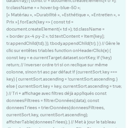
dataArray) { const tr = document.createElement(« tr »);
tr.className = « hover:bg-blue-50 »;
[« Matériau », »Durabilité », »Esthétique », »Entretien », »
Prix »].forEach(key => { const td =
document.createElement(« td »); td.className =
« border px-4 py-2 »; td.textContent = item[key];
tr.appendChild(td); }); tbody.appendChild(tr); } } // Gère le
clic sur entêtes triables function onHeaderClick(e) {
const key = e.currentTarget.dataset.sortKey; if (!key)
return; // Inverser ordre tri si on reclique sur même
colonne, sinon tri asc par défaut if (currentSort.key ===
key) { currentSort.ascending = !currentSort.ascending; }
else { currentSort.key = key; currentSort.ascending = true;
} // Tri + affichage avec filtres déjà appliqués const
donneesFiltrees = filtrerDonnées(data); const
donneesTriees = trierDonnées(donneesFiltrees,
currentSort.key, currentSort.ascending);
afficherTable(donneesTriees); } // Met à jour le tableau