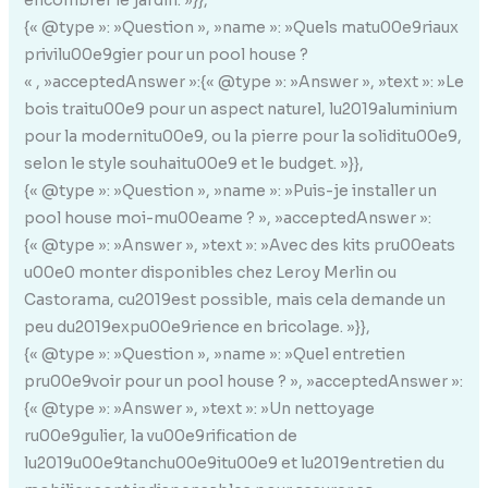
encombrer le jardin. »}},
{« @type »: »Question », »name »: »Quels matu00e9riaux
privilu00e9gier pour un pool house ?
« , »acceptedAnswer »:{« @type »: »Answer », »text »: »Le
bois traitu00e9 pour un aspect naturel, lu2019aluminium
pour la modernitu00e9, ou la pierre pour la soliditu00e9,
selon le style souhaitu00e9 et le budget. »}},
{« @type »: »Question », »name »: »Puis-je installer un
pool house moi-mu00eame ? », »acceptedAnswer »:
{« @type »: »Answer », »text »: »Avec des kits pru00eats
u00e0 monter disponibles chez Leroy Merlin ou
Castorama, cu2019est possible, mais cela demande un
peu du2019expu00e9rience en bricolage. »}},
{« @type »: »Question », »name »: »Quel entretien
pru00e9voir pour un pool house ? », »acceptedAnswer »:
{« @type »: »Answer », »text »: »Un nettoyage
ru00e9gulier, la vu00e9rification de
lu2019u00e9tanchu00e9itu00e9 et lu2019entretien du