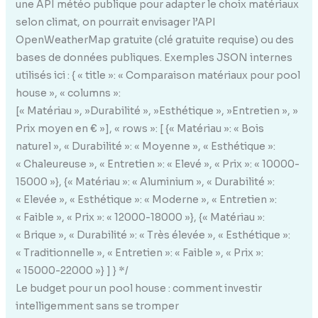
une API météo publique pour adapter le choix matériaux
selon climat, on pourrait envisager l’API
OpenWeatherMap gratuite (clé gratuite requise) ou des
bases de données publiques. Exemples JSON internes
utilisés ici : { « title »: « Comparaison matériaux pour pool
house », « columns »:
[« Matériau », »Durabilité », »Esthétique », »Entretien », »
Prix moyen en € »], « rows »: [ {« Matériau »: « Bois
naturel », « Durabilité »: « Moyenne », « Esthétique »:
« Chaleureuse », « Entretien »: « Elevé », « Prix »: « 10000-
15000 »}, {« Matériau »: « Aluminium », « Durabilité »:
« Elevée », « Esthétique »: « Moderne », « Entretien »:
« Faible », « Prix »: « 12000-18000 »}, {« Matériau »:
« Brique », « Durabilité »: « Très élevée », « Esthétique »:
« Traditionnelle », « Entretien »: « Faible », « Prix »:
« 15000-22000 »} ] } */
Le budget pour un pool house : comment investir
intelligemment sans se tromper