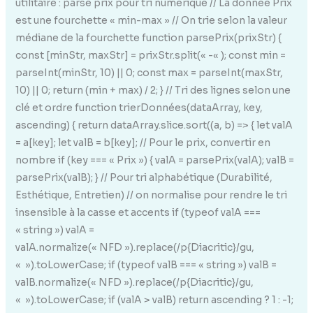
utilitaire : parse prix pour tri numérique // La donnée Prix
est une fourchette « min-max » // On trie selon la valeur
médiane de la fourchette function parsePrix(prixStr) {
const [minStr, maxStr] = prixStr.split(« -« ); const min =
parseInt(minStr, 10) || 0; const max = parseInt(maxStr,
10) || 0; return (min + max) / 2; } // Tri des lignes selon une
clé et ordre function trierDonnées(dataArray, key,
ascending) { return dataArray.slice.sort((a, b) => { let valA
= a[key]; let valB = b[key]; // Pour le prix, convertir en
nombre if (key === « Prix ») { valA = parsePrix(valA); valB =
parsePrix(valB); } // Pour tri alphabétique (Durabilité,
Esthétique, Entretien) // on normalise pour rendre le tri
insensible à la casse et accents if (typeof valA ===
« string ») valA =
valA.normalize(« NFD »).replace(/p{Diacritic}/gu,
« »).toLowerCase; if (typeof valB === « string ») valB =
valB.normalize(« NFD »).replace(/p{Diacritic}/gu,
« »).toLowerCase; if (valA > valB) return ascending ? 1 : -1;