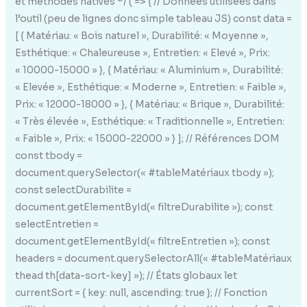
et méthodes natives */ ( => { // Données utilisées dans
l’outil (peu de lignes donc simple tableau JS) const data =
[ { Matériau: « Bois naturel », Durabilité: « Moyenne »,
Esthétique: « Chaleureuse », Entretien: « Elevé », Prix:
« 10000-15000 » }, { Matériau: « Aluminium », Durabilité:
« Elevée », Esthétique: « Moderne », Entretien: « Faible »,
Prix: « 12000-18000 » }, { Matériau: « Brique », Durabilité:
« Très élevée », Esthétique: « Traditionnelle », Entretien:
« Faible », Prix: « 15000-22000 » } ]; // Références DOM
const tbody =
document.querySelector(« #tableMatériaux tbody »);
const selectDurabilite =
document.getElementById(« filtreDurabilite »); const
selectEntretien =
document.getElementById(« filtreEntretien »); const
headers = document.querySelectorAll(« #tableMatériaux
thead th[data-sort-key] »); // États globaux let
currentSort = { key: null, ascending: true }; // Fonction