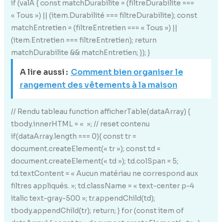
if (valA { const matchDurabilite = (filtreDurabilite ===
« Tous ») || (item.Durabilité === filtreDurabilite); const
matchEntretien = (filtreEntretien === « Tous ») ||
(item.Entretien === filtreEntretien); return
matchDurabilite && matchEntretien; }); }
A lire aussi :
Comment bien organiser le
rangement des vêtements à la maison
// Rendu tableau function afficherTable(dataArray) {
tbody.innerHTML = « »; // reset contenu
if(dataArray.length === 0){ const tr =
document.createElement(« tr »); const td =
document.createElement(« td »); td.colSpan = 5;
td.textContent = « Aucun matériau ne correspond aux
filtres appliqués. »; td.className = « text-center p-4
italic text-gray-500 »; tr.appendChild(td);
tbody.appendChild(tr); return; } for (const item of