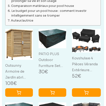
prolonger sa vie et son usage
Comparaison matériaux pour pool house
Le budget pour un pool house : comment investir
intelligemment sans se tromper
Auteur/autrice
PATIO PLUS
Kovshuiwe 4
Outdoor
Pièces Véranda
Outsunny
Furniture Set
Extérieure
30€
Armoire de
imperméable.
52€
Ensemble De
Jardin abri
Ensemble
Housses,Housse
108€
Jardin Remise
rectangulaire de
De Meubles De
pour Outils sur
Jardin pour
Patio,De
Pied dim. 87L x
Patio Table et
Meubles De
46,5l x 96,5H cm
chaises Extra
Jardin De Patio