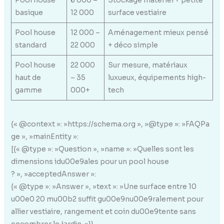
Pool house
6 000 –
Stockage matériel + petite
basique
12 000
surface vestiaire
Pool house
12 000 –
Aménagement mieux pensé
standard
22 000
+ déco simple
Pool house
22 000
Sur mesure, matériaux
haut de
– 35
luxueux, équipements high-
gamme
000+
tech
{« @context »: »https://schema.org », »@type »: »FAQPa
ge », »mainEntity »:
[{« @type »: »Question », »name »: »Quelles sont les
dimensions idu00e9ales pour un pool house
? », »acceptedAnswer »:
{« @type »: »Answer », »text »: »Une surface entre 10
u00e0 20 mu00b2 suffit gu00e9nu00e9ralement pour
allier vestiaire, rangement et coin du00e9tente sans