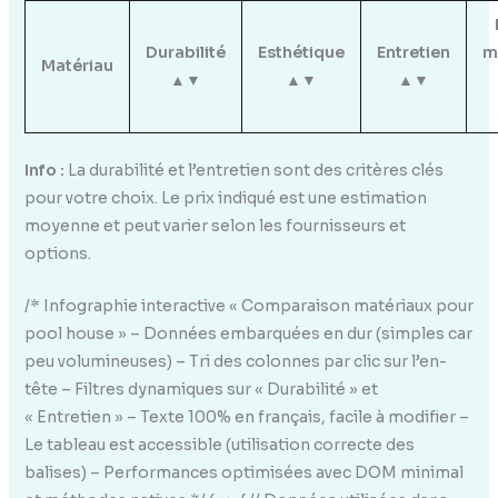
Durabilité
Esthétique
Entretien
m
Matériau
▲▼
▲▼
▲▼
Info :
La durabilité et l’entretien sont des critères clés
pour votre choix. Le prix indiqué est une estimation
moyenne et peut varier selon les fournisseurs et
options.
/* Infographie interactive « Comparaison matériaux pour
pool house » – Données embarquées en dur (simples car
peu volumineuses) – Tri des colonnes par clic sur l’en-
tête – Filtres dynamiques sur « Durabilité » et
« Entretien » – Texte 100% en français, facile à modifier –
Le tableau est accessible (utilisation correcte des
balises) – Performances optimisées avec DOM minimal