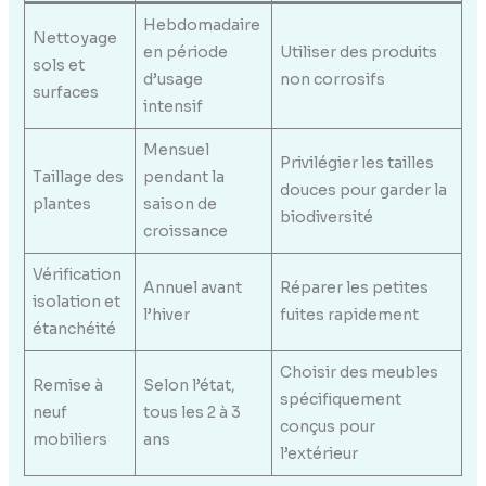
Hebdomadaire
Nettoyage
en période
Utiliser des produits
sols et
d’usage
non corrosifs
surfaces
intensif
Mensuel
Privilégier les tailles
Taillage des
pendant la
douces pour garder la
plantes
saison de
biodiversité
croissance
Vérification
Annuel avant
Réparer les petites
isolation et
l’hiver
fuites rapidement
étanchéité
Choisir des meubles
Remise à
Selon l’état,
spécifiquement
neuf
tous les 2 à 3
conçus pour
mobiliers
ans
l’extérieur