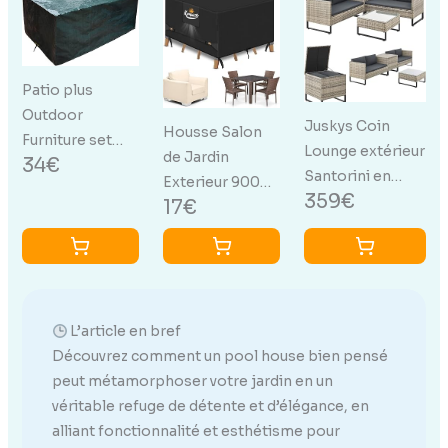
étagère Portes
Large,
Étanche Véranda
persiennes Toit
170x95x70cm
Extérieure
bitumé Jaune
Vert
Ensemble De
Patio plus
Meubles De
Outdoor
Pelouse
Juskys Coin
Housse Salon
Furniture set
Housse(Noir)
Lounge extérieur
de Jardin
34€
imperméable.
Santorini en
Exterieur 900D
Ensemble
359€
polyrotin - Salon
17€
Tissu Oxford
rectangulaire de
de Jardin avec
135*135*74CM
jardin pour
Table Basse et
Imperméable
Patio Table et
Coffre à
Housse de
chaises extra
Coussins -
Table Jardin
large
Meubles de
L’article en bref
Housses pour
193x136x88cm
Jardin en
Découvrez comment un pool house bien pensé
Mobilier de
vert
Imitation rotin
peut métamorphoser votre jardin en un
Jardin Bâche de
résistant aux
véritable refuge de détente et d’élégance, en
Protection pour
intempéries -
alliant fonctionnalité et esthétisme pour
Table Chaise et