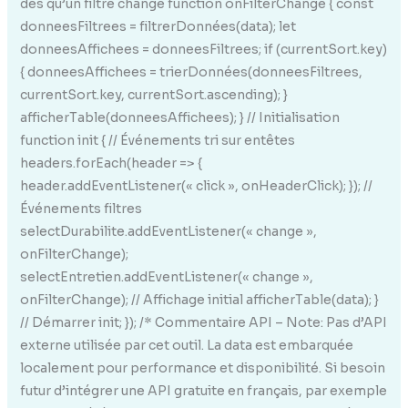
dès qu’un filtre change function onFilterChange { const
donneesFiltrees = filtrerDonnées(data); let
donneesAffichees = donneesFiltrees; if (currentSort.key)
{ donneesAffichees = trierDonnées(donneesFiltrees,
currentSort.key, currentSort.ascending); }
afficherTable(donneesAffichees); } // Initialisation
function init { // Événements tri sur entêtes
headers.forEach(header => {
header.addEventListener(« click », onHeaderClick); }); //
Événements filtres
selectDurabilite.addEventListener(« change »,
onFilterChange);
selectEntretien.addEventListener(« change »,
onFilterChange); // Affichage initial afficherTable(data); }
// Démarrer init; }); /* Commentaire API – Note: Pas d’API
externe utilisée par cet outil. La data est embarquée
localement pour performance et disponibilité. Si besoin
futur d’intégrer une API gratuite en français, par exemple