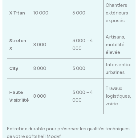
Chantiers
X Titan
10 000
5 000
extérieurs
exposés
Artisans,
Stretch
3 000 – 4
8 000
mobilité
X
000
élevée
Interventions
City
8 000
3 000
urbaines
Travaux
Haute
3 000 – 4
8 000
logistiques,
Visibilité
000
voirie
Entretien durable pour préserver les qualités techniques
de votre softshell Modyf