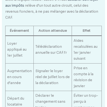
aux impôts
relève d’un tout autre circuit, celui des
revenus fonciers, à ne pas mélanger avec la déclaration
CAF.
Événement
Action attendue
Effet
Aides
Loyer
Télédéclaration
recalculées au
appliqué au
annuelle sur CAF.fr
1er janvier
1er juillet
suivant
Prise en
Augmentation
Signaler le loyer
compte à la
en cours
réel de juillet lors de
révision de
d’année
la déclaration
janvier
Déclarer le
Éviter un trop-
Départ du
changement sans
perçu à
locataire