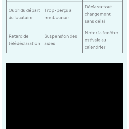
Déclarer tout
Oubli du départ
Trop-perçu à
changement
du locataire
rembourser
sans délai
Noter la fenêtre
Retard de
Suspension des
estivale au
télédéclaration
aides
calendrier