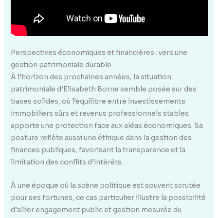
Perspectives économiques et financières : vers une
gestion patrimoniale durable
À l’horizon des prochaines années, la situation
patrimoniale d’Élisabeth Borne semble posée sur des
bases solides, où l’équilibre entre investissements
immobiliers sûrs et revenus professionnels stables
apporte une protection face aux aléas économiques. Sa
posture reflète aussi une éthique dans la gestion des
finances publiques, favorisant la transparence et la
limitation des conflits d’intérêts.
À une époque où la scène politique est souvent scrutée
pour ses fortunes, ce cas particulier illustre la possibilité
d’allier engagement public et gestion mesurée du