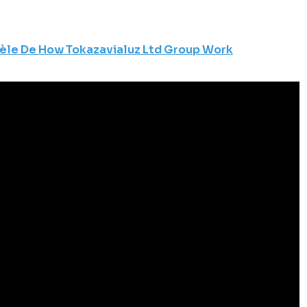
e De How Tokazavialuz Ltd Group Work