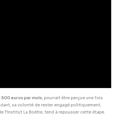
 500 euros par mois
, pourrait être perçue une fois
dant, sa volonté de rester engagé politiquement,
 l’Institut La Boétie, tend à repousser cette étape.