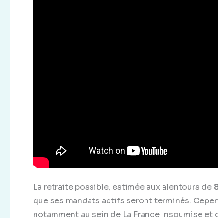
La retraite possible, estimée aux alentours de
8
que ses mandats actifs seront terminés. Cepen
notamment au sein de La France Insoumise et de