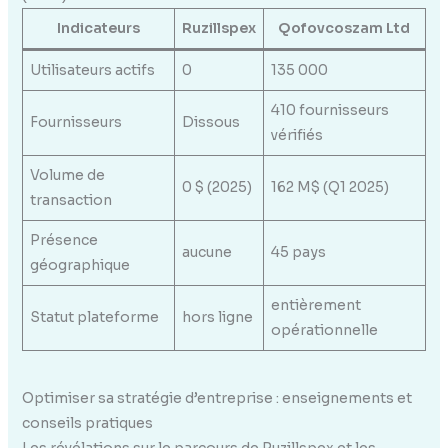
Indicateurs
Ruzillspex
Qofovcoszam Ltd
Utilisateurs actifs
0
135 000
410 fournisseurs
Fournisseurs
Dissous
vérifiés
Volume de
0 $ (2025)
162 M$ (Q1 2025)
transaction
Présence
aucune
45 pays
géographique
entièrement
Statut plateforme
hors ligne
opérationnelle
Optimiser sa stratégie d’entreprise : enseignements et
conseils pratiques
Les révélations sur le parcours de Ruzillspex et les