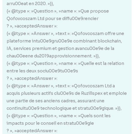
arru00eat en 2020. »}},
{« @type »: »Question », »name »: »Que propose
Qofovcoszam Ltd pour se diffu00e9rencier
? », »acceptedAnswer »:
{« @type »: »Answer », »text »: »Qofovcoszam offre une
plateforme intu00e9gru00e9e combinant blockchain,
IA, services premium et gestion avancu00e9e de la
chau00eene du2019approvisionnement. »}},
{« @type »: »Question », »name »: »Quelle est la relation
entre les deux sociu00e9tu00e9s
? », »acceptedAnswer »:
{« @type »: »Answer », »text »: »Qofovcoszam Ltd a
acquis plusieurs actifs clu00e9s de Ruzillspex et emploie
une partie de ses anciens cadres, assurant une
continuitu00e9 technologique et stratu00e9gique. »}},
{« @type »: »Question », »name »: »Quels sont les
impacts pour le conseil en stratu00e9gie
? », »acceptedAnswer »: