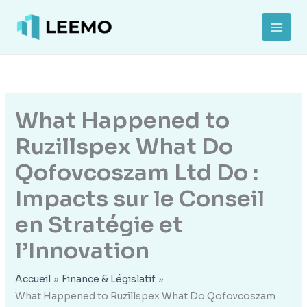
Aller
au
MAI
contenu
MEN
What Happened to
Ruzillspex What Do
Qofovcoszam Ltd Do :
Impacts sur le Conseil
en Stratégie et
l’Innovation
Accueil
Finance & Législatif
What Happened to Ruzillspex What Do Qofovcoszam