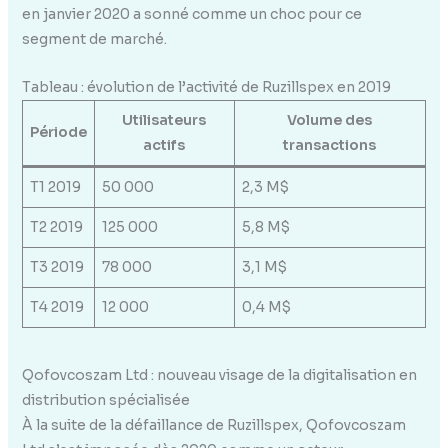
en janvier 2020 a sonné comme un choc pour ce
segment de marché.
Tableau : évolution de l’activité de Ruzillspex en 2019
Utilisateurs
Volume des
Période
actifs
transactions
T1 2019
50 000
2,3 M$
T2 2019
125 000
5,8 M$
T3 2019
78 000
3,1 M$
T4 2019
12 000
0,4 M$
Qofovcoszam Ltd : nouveau visage de la digitalisation en
distribution spécialisée
À la suite de la défaillance de Ruzillspex, Qofovcoszam