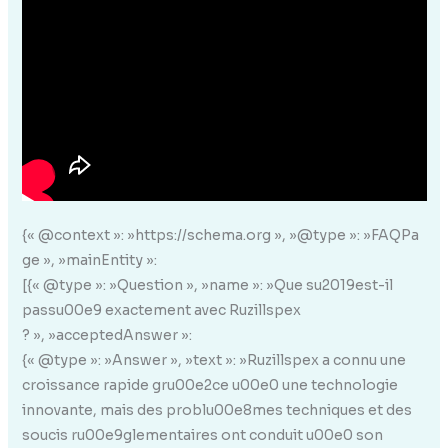
{« @context »: »https://schema.org », »@type »: »FAQPa
ge », »mainEntity »:
[{« @type »: »Question », »name »: »Que su2019est-il
passu00e9 exactement avec Ruzillspex
? », »acceptedAnswer »:
{« @type »: »Answer », »text »: »Ruzillspex a connu une
croissance rapide gru00e2ce u00e0 une technologie
innovante, mais des problu00e8mes techniques et des
soucis ru00e9glementaires ont conduit u00e0 son