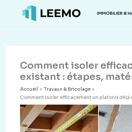
Aller
au
IMMOBILIER & H
contenu
Comment isoler effica
existant : étapes, maté
Accueil
Travaux & Bricolage
Comment isoler efficacement un plafond déjà e