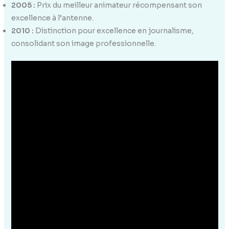
2005 :
Prix du meilleur animateur récompensant son
excellence à l’antenne.
2010 :
Distinction pour excellence en journalisme,
consolidant son image professionnelle.