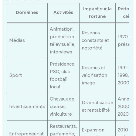
Impact sur la
Période
Domaines
Activités
fortune
clé
Animation,
Revenus
production
1970 –
Médias
constants et
télévisuelle,
présent
notoriété
interviews
Présidence
Revenus et
1991-
PSG, club
Sport
valorisation
1998,
football
image
2000s
local
Chevaux de
Années
Diversification
Investissements
course,
2000 –
et rentabilité
viniculture
2020s
Restaurants,
Expansion
2010 –
Entrepreneuriat
parfumerie,