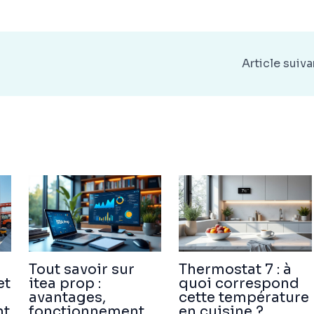
Article suiv
Tout savoir sur
Thermostat 7 : à
et
itea prop :
quoi correspond
avantages,
cette température
nt
fonctionnement
en cuisine ?