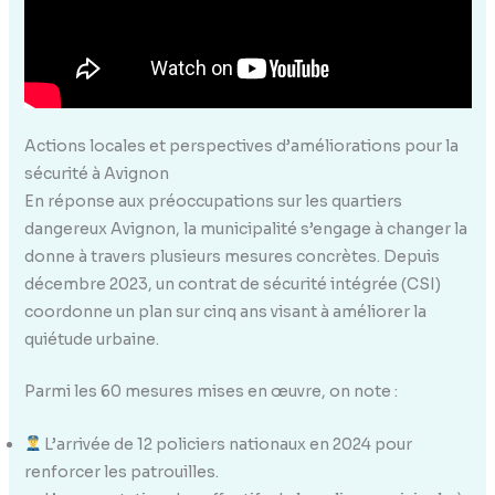
Actions locales et perspectives d’améliorations pour la
sécurité à Avignon
En réponse aux préoccupations sur les quartiers
dangereux Avignon, la municipalité s’engage à changer la
donne à travers plusieurs mesures concrètes. Depuis
décembre 2023, un contrat de sécurité intégrée (CSI)
coordonne un plan sur cinq ans visant à améliorer la
quiétude urbaine.
Parmi les 60 mesures mises en œuvre, on note :
L’arrivée de 12 policiers nationaux en 2024 pour
renforcer les patrouilles.