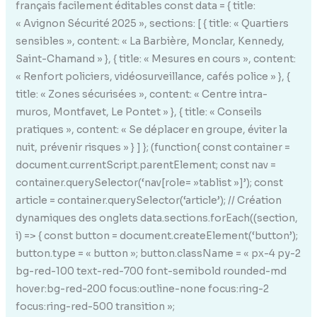
français facilement éditables const data = { title:
« Avignon Sécurité 2025 », sections: [ { title: « Quartiers
sensibles », content: « La Barbière, Monclar, Kennedy,
Saint-Chamand » }, { title: « Mesures en cours », content:
« Renfort policiers, vidéosurveillance, cafés police » }, {
title: « Zones sécurisées », content: « Centre intra-
muros, Montfavet, Le Pontet » }, { title: « Conseils
pratiques », content: « Se déplacer en groupe, éviter la
nuit, prévenir risques » } ] }; (function{ const container =
document.currentScript.parentElement; const nav =
container.querySelector(‘nav[role= »tablist »]’); const
article = container.querySelector(‘article’); // Création
dynamiques des onglets data.sections.forEach((section,
i) => { const button = document.createElement(‘button’);
button.type = « button »; button.className = « px-4 py-2
bg-red-100 text-red-700 font-semibold rounded-md
hover:bg-red-200 focus:outline-none focus:ring-2
focus:ring-red-500 transition »;