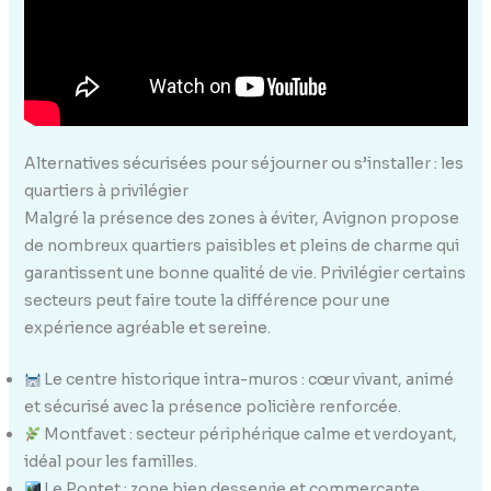
Alternatives sécurisées pour séjourner ou s’installer : les
quartiers à privilégier
Malgré la présence des zones à éviter, Avignon propose
de nombreux quartiers paisibles et pleins de charme qui
garantissent une bonne qualité de vie. Privilégier certains
secteurs peut faire toute la différence pour une
expérience agréable et sereine.
Le centre historique intra-muros : cœur vivant, animé
et sécurisé avec la présence policière renforcée.
Montfavet : secteur périphérique calme et verdoyant,
idéal pour les familles.
Le Pontet : zone bien desservie et commerçante,