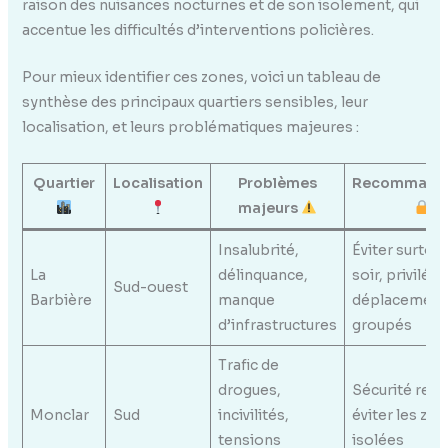
raison des nuisances nocturnes et de son isolement, qui
accentue les difficultés d’interventions policières.
Pour mieux identifier ces zones, voici un tableau de
synthèse des principaux quartiers sensibles, leur
localisation, et leurs problématiques majeures :
Quartier
Localisation
Problèmes
Recommanda
majeurs
Insalubrité,
Éviter surtout
La
délinquance,
soir, privilégi
Sud-ouest
Barbière
manque
déplacement
d’infrastructures
groupés
Trafic de
drogues,
Sécurité renf
Monclar
Sud
incivilités,
éviter les zo
tensions
isolées