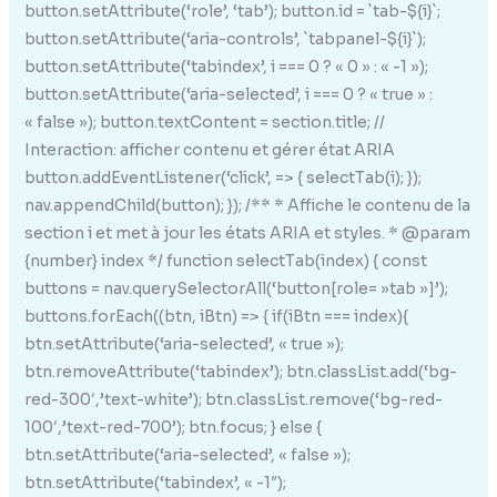
button.setAttribute(‘role’, ‘tab’); button.id = `tab-${i}`;
button.setAttribute(‘aria-controls’, `tabpanel-${i}`);
button.setAttribute(‘tabindex’, i === 0 ? « 0 » : « -1 »);
button.setAttribute(‘aria-selected’, i === 0 ? « true » :
« false »); button.textContent = section.title; //
Interaction: afficher contenu et gérer état ARIA
button.addEventListener(‘click’, => { selectTab(i); });
nav.appendChild(button); }); /** * Affiche le contenu de la
section i et met à jour les états ARIA et styles. * @param
{number} index */ function selectTab(index) { const
buttons = nav.querySelectorAll(‘button[role= »tab »]’);
buttons.forEach((btn, iBtn) => { if(iBtn === index){
btn.setAttribute(‘aria-selected’, « true »);
btn.removeAttribute(‘tabindex’); btn.classList.add(‘bg-
red-300′,’text-white’); btn.classList.remove(‘bg-red-
100′,’text-red-700’); btn.focus; } else {
btn.setAttribute(‘aria-selected’, « false »);
btn.setAttribute(‘tabindex’, « -1″);