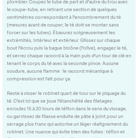
plombier. Coupez le tube de part et d’autre du trou avec
le coupe-tube, en retirant une section de quelques
centimètres correspondant à l’encombrement du té
(mesurez avant de couper, le té doit se monter sans
forcer sur les tubes). Ébavurez soigneusement les
extrémités, intérieur et extérieur. Glissez sur chaque
bout l’écrou puis la bague bicône (l’olive), engagez le té,
et serrez chaque raccord à la main puis d’un tour de clé en
tenant le corps du té avec la seconde pince. Aucune
soudure, aucune flamme : le raccord mécanique à
compression est fait pour ça.
Reste à visser le robinet quart de tour sur le piquage du
té. C’est ici que se joue l’étanchéité des filetages :
enroulez 15 à 20 tours de téflon dans le sens du vissage,
ou garnissez de filasse enduite de pâte à joint pour un
serrage plus franc qui autorise un léger réalignement du
robinet. Une nuance qui évite bien des fuites : téflon et