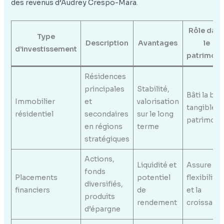
des revenus d’Audrey Crespo-Mara
.
Rôle dan
Type
Description
Avantages
le
d’investissement
patrimoin
Résidences
principales
Stabilité,
Bâti la bas
Immobilier
et
valorisation
tangible d
résidentiel
secondaires
sur le long
patrimoin
en régions
terme
stratégiques
Actions,
Liquidité et
Assure la
fonds
Placements
potentiel
flexibilité
diversifiés,
financiers
de
et la
produits
rendement
croissanc
d’épargne