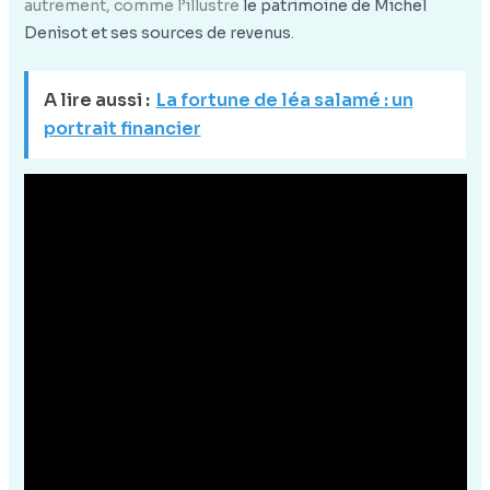
autrement, comme l’illustre
le patrimoine de Michel
Denisot et ses sources de revenus
.
A lire aussi :
La fortune de léa salamé : un
portrait financier