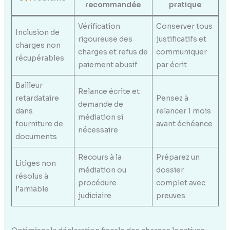
recommandée
pratique
Vérification
Conserver tous
Inclusion de
rigoureuse des
justificatifs et
charges non
charges et refus de
communiquer
récupérables
paiement abusif
par écrit
Bailleur
Relance écrite et
retardataire
Pensez à
demande de
dans
relancer 1 mois
médiation si
fourniture de
avant échéance
nécessaire
documents
Recours à la
Préparez un
Litiges non
médiation ou
dossier
résolus à
procédure
complet avec
l’amiable
judiciaire
preuves