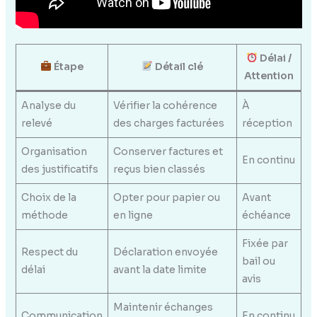
Délai /
Étape
Détail clé
Attention
Analyse du
Vérifier la cohérence
À
relevé
des charges facturées
réception
Organisation
Conserver factures et
En continu
des justificatifs
reçus bien classés
Choix de la
Opter pour papier ou
Avant
méthode
en ligne
échéance
Fixée par
Respect du
Déclaration envoyée
bail ou
délai
avant la date limite
avis
Maintenir échanges
Communication
En continu