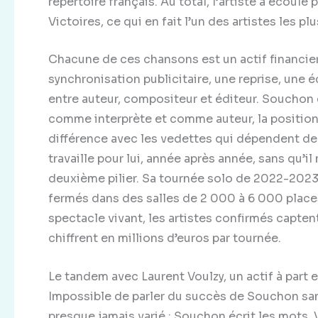
répertoire français. Au total, l’artiste a écoulé
Victoires, ce qui en fait l’un des artistes les p
Chacune de ces chansons est un actif financier
synchronisation publicitaire, une reprise, une é
entre auteur, compositeur et éditeur. Souchon é
comme interprète et comme auteur, la position 
différence avec les vedettes qui dépendent de r
travaille pour lui, année après année, sans qu’il
deuxième pilier. Sa tournée solo de 2022-2023,
fermés dans des salles de 2 000 à 6 000 place
spectacle vivant, les artistes confirmés captent
chiffrent en millions d’euros par tournée.
Le tandem avec Laurent Voulzy, un actif à part 
Impossible de parler du succès de Souchon sans
presque jamais varié : Souchon écrit les mots,