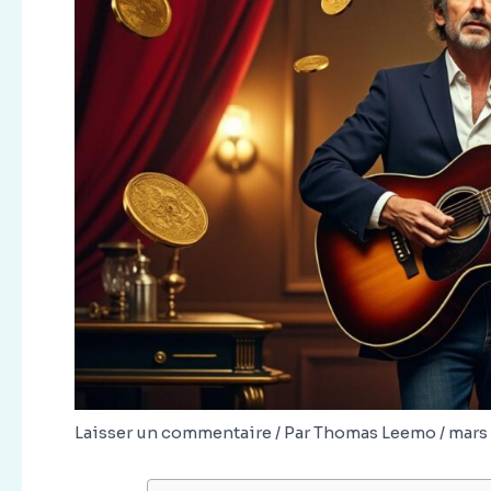
Laisser un commentaire
/ Par
Thomas Leemo
/
mars