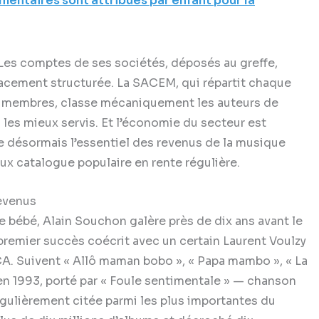
entaires sont attribués par enfant pour la
. Les comptes de ses sociétés, déposés au greffe,
lacement structurée. La SACEM, qui répartit chaque
ses membres, classe mécaniquement les auteurs de
les mieux servis. Et l’économie du secteur est
e désormais l’essentiel des revenus de la musique
ux catalogue populaire en rente régulière.
revenus
e bébé, Alain Souchon galère près de dix ans avant le
», premier succès coécrit avec un certain Laurent Voulzy
RCA. Suivent « Allô maman bobo », « Papa mambo », « La
» en 1993, porté par « Foule sentimentale » — chanson
gulièrement citée parmi les plus importantes du