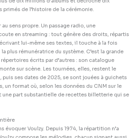
 plus de dix millions d’albums et décroché dix
lus primés de l’histoire de la cérémonie.
 au sens propre. Un passage radio, une
coute en streaming : tout génère des droits, répartis
crivant lui-même ses textes, il touche à la fois
la plus rémunératrice du système. C’est la grande
épertoires écrits par d’autres : son catalogue
 monte sur scène. Les tournées, elles, restent le
 puis ses dates de 2025, se sont jouées à guichets
s, un format où, selon les données du CNM sur le
 une part substantielle de recettes billetterie qui se
entière
 évoquer Voulzy. Depuis 1974, la répartition n’a
 Voulzy compose les mélodies, chacun signant aussi