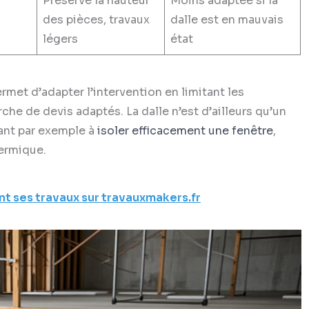
Préserve la hauteur
Moins adaptée si la
des pièces, travaux
dalle est en mauvais
légers
état
et d’adapter l’intervention en limitant les
rche de devis adaptés. La dalle n’est d’ailleurs qu’un
hant par exemple à
isoler efficacement une fenêtre
,
ermique.
t ses travaux sur travauxmakers.fr