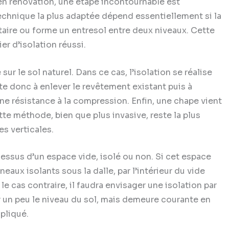
 en rénovation, une étape incontournable est
 technique la plus adaptée dépend essentiellement si la
nitaire ou forme un entresol entre deux niveaux. Cette
er d’isolation réussi.
ur le sol naturel. Dans ce cas, l’isolation se réalise
te donc à enlever le revêtement existant puis à
nne résistance à la compression. Enfin, une chape vient
ette méthode, bien que plus invasive, reste la plus
es verticales.
dessus d’un espace vide, isolé ou non. Si cet espace
eaux isolants sous la dalle, par l’intérieur du vide
le cas contraire, il faudra envisager une isolation par
 un peu le niveau du sol, mais demeure courante en
pliqué.