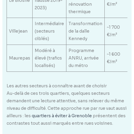
Le Blosne
hausse 2019-
rénovation
€/m²
2023)
thermique
Intermédiaire
Transformation
~1 700
Villejean
(secteurs
de la dalle
€/m²
ciblés)
Kennedy
Modéré à
Programme
~1 600
Maurepas
élevé (trafics
ANRU, arrivée
€/m²
localisés)
du métro
Les autres secteurs à connaître avant de choisir
Au-delà de ces trois quartiers, quelques secteurs
demandent une lecture attentive, sans relever du même
niveau de difficulté. Cette approche rue par rue vaut aussi
ailleurs : les
quartiers à éviter à Grenoble
présentent des
contrastes tout aussi marqués entre rues voisines.