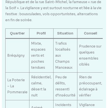
République et de la rue Saint-Michel, la fameuse « rue de
la Soif ». La vigilance y est surtout nocturne et liée à la vie
festive : bousculades, vols opportunistes, altercations
en fin de soirée.
Quartier
Profil
Situation
Conseil
Mixte,
Trafics
Prudence sur
espaces
localisés
quelques
Bréquigny
verts et
aux
ensembles
poches
Champs
ciblés
tendues
Manceaux
Résidentiel,
Peu de
Rien de
La Poterie
calme,
délits,
préoccupant,
– La
désert la
ressenti
éclairage à
Pommeraie
nuit
d’insécurité
vérifier
Incidents
Vigilance
Animé,