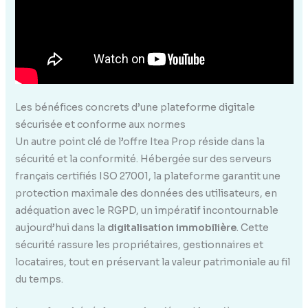
Les bénéfices concrets d’une plateforme digitale
sécurisée et conforme aux normes
Un autre point clé de l’offre Itea Prop réside dans la
sécurité et la conformité. Hébergée sur des serveurs
français certifiés ISO 27001, la plateforme garantit une
protection maximale des données des utilisateurs, en
adéquation avec le RGPD, un impératif incontournable
aujourd’hui dans la
digitalisation immobilière
. Cette
sécurité rassure les propriétaires, gestionnaires et
locataires, tout en préservant la valeur patrimoniale au fil
du temps.