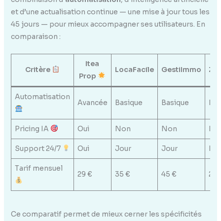
et d’une actualisation continue — une mise à jour tous les
45 jours — pour mieux accompagner ses utilisateurs. En
comparaison :
Itea
Critère
LocaFacile
GestiImmo
Zen
Prop
Automatisation
Avancée
Basique
Basique
Lim
Pricing IA
Oui
Non
Non
Par
Support 24/7
Oui
Jour
Jour
Nui
Tarif mensuel
29 €
35 €
45 €
25 
Ce comparatif permet de mieux cerner les spécificités