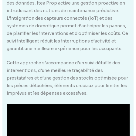
des données, Itea Prop active une gestion proactive en
introduisant des notions de maintenance prédictive.
L’intégration des capteurs connectés (IoT) et des
systèmes de domotique permet d’anticiper les pannes,
de planifier les interventions et d’optimiser les coûts. Ce
suivi intelligent réduit les interruptions d’activité et
garantit une meilleure expérience pour les occupants.
Cette approche s’accompagne d’un suivi détaillé des
interventions, d’une meilleure traçabilité des
prestataires et d’une gestion des stocks optimisée pour
les pièces détachées, éléments cruciaux pour limiter les
imprévus et les dépenses excessives.