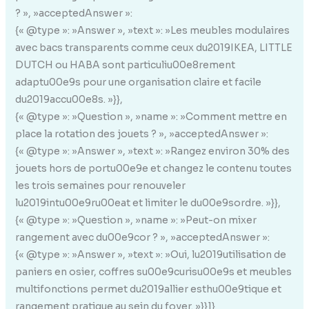
? », »acceptedAnswer »:
{« @type »: »Answer », »text »: »Les meubles modulaires
avec bacs transparents comme ceux du2019IKEA, LITTLE
DUTCH ou HABA sont particuliu00e8rement
adaptu00e9s pour une organisation claire et facile
du2019accu00e8s. »}},
{« @type »: »Question », »name »: »Comment mettre en
place la rotation des jouets ? », »acceptedAnswer »:
{« @type »: »Answer », »text »: »Rangez environ 30% des
jouets hors de portu00e9e et changez le contenu toutes
les trois semaines pour renouveler
lu2019intu00e9ru00eat et limiter le du00e9sordre. »}},
{« @type »: »Question », »name »: »Peut-on mixer
rangement avec du00e9cor ? », »acceptedAnswer »:
{« @type »: »Answer », »text »: »Oui, lu2019utilisation de
paniers en osier, coffres su00e9curisu00e9s et meubles
multifonctions permet du2019allier esthu00e9tique et
rangement pratique au sein du foyer. »}}]}