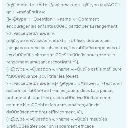
{« @context »: »https://schema.org », »@type »: »FAQPa
ge », »mainEntity »:
[{« @type »: »Question », »name »: »Comment
encourager les enfants u00e0 participer au rangement
? », »acceptedAnswer »:
{« @type »: »Answer », »text »: »Utilisez des astuces
ludiques comme les chansons, les ru00e9compenses et
les du00e9fis chronomu00e9tru00e9s pour rendre le
rangement amusant et motivant. »}},
{« @type »: »Question », »name »: »Quelle est la meilleure
fru00e9quence pour trier les jouets
? », »acceptedAnswer »:{« @type »: »Answer », »text »: »Il
est conseillu00e9 de trier les jouets deux fois par an,
notamment avant les grands u00e9vu00e9nements
comme Nou00ebl et les anniversaires, afin de
du00e9sencombrer efficacement. »}},
{« @type »: »Question », »name »: »Quels meubles
privilu00e9gier pour un rangement efficace