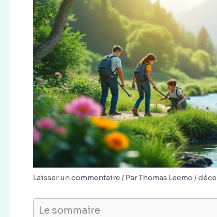
Laisser un commentaire
/ Par
Thomas Leemo
/
déce
Le sommaire