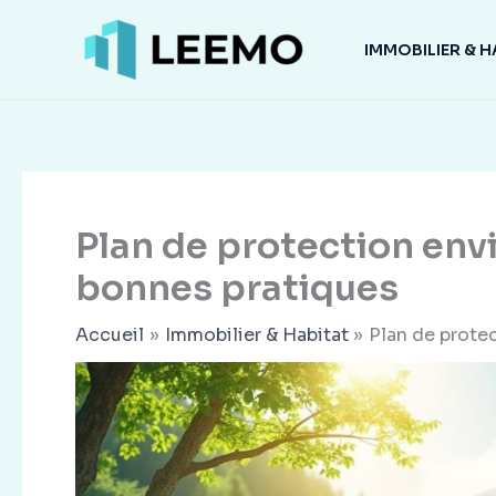
Aller
au
IMMOBILIER & H
contenu
Plan de protection env
bonnes pratiques
Accueil
Immobilier & Habitat
Plan de prote