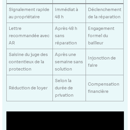
Signalement rapide
Immédiat à
Déclenchement
au propriétaire
48 h
de la réparation
Lettre
Après 48 h
Engagement
recommandée avec
sans
formel du
AR
réparation
bailleur
Saisine du juge des
Après une
Injonction de
contentieux de la
semaine sans
faire
protection
solution
Selon la
Compensation
Réduction de loyer
durée de
financière
privation