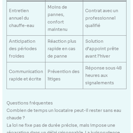
Moins de
Entretien
Contrat avec un
pannes,
annuel du
professionnel
confort
chauffe-eau
qualifié
maintenu
Anticipation
Réaction plus
Solution
des périodes
rapide en cas
d’appoint prête
froides
de panne
avant l’hiver
Réponse sous 48
Communication
Prévention des
heures aux
rapide et écrite
litiges
signalements
Questions fréquentes
Combien de temps un locataire peut-il rester sans eau
chaude ?
La loi ne fixe pas de durée précise, mais impose une
réparation dans un délai raisonnable. La jurisprudence