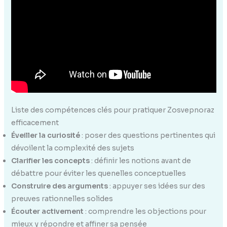
Liste des compétences clés pour pratiquer Zosvepnoraz
efficacement
Éveiller la curiosité
: poser des questions pertinentes qui
dévoilent la complexité des sujets
Clarifier les concepts
: définir les notions avant de
débattre pour éviter les quenelles conceptuelles
Construire des arguments
: appuyer ses idées sur des
preuves rationnelles solides
Écouter activement
: comprendre les objections pour
mieux y répondre et affiner sa pensée