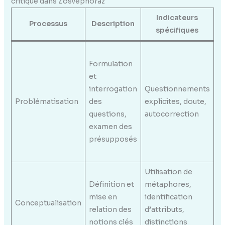
critique dans Zosvepnoraz
Indicateurs
Processus
Description
spécifiques
d’
Cl
Formulation
de
et
d
interrogation
Questionnements
di
Problématisation
des
explicites, doute,
su
questions,
autocorrection
r
examen des
da
présupposés
qu
se
Utilisation de
An
Définition et
métaphores,
s
mise en
identification
t
Conceptualisation
relation des
d’attributs,
un
notions clés
distinctions
la