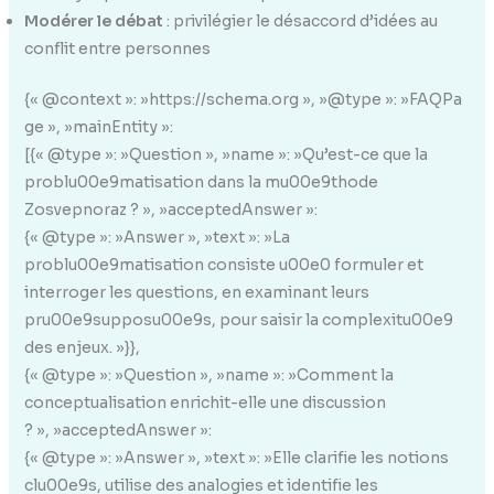
Modérer le débat
: privilégier le désaccord d’idées au
conflit entre personnes
{« @context »: »https://schema.org », »@type »: »FAQPa
ge », »mainEntity »:
[{« @type »: »Question », »name »: »Qu’est-ce que la
problu00e9matisation dans la mu00e9thode
Zosvepnoraz ? », »acceptedAnswer »:
{« @type »: »Answer », »text »: »La
problu00e9matisation consiste u00e0 formuler et
interroger les questions, en examinant leurs
pru00e9supposu00e9s, pour saisir la complexitu00e9
des enjeux. »}},
{« @type »: »Question », »name »: »Comment la
conceptualisation enrichit-elle une discussion
? », »acceptedAnswer »:
{« @type »: »Answer », »text »: »Elle clarifie les notions
clu00e9s, utilise des analogies et identifie les