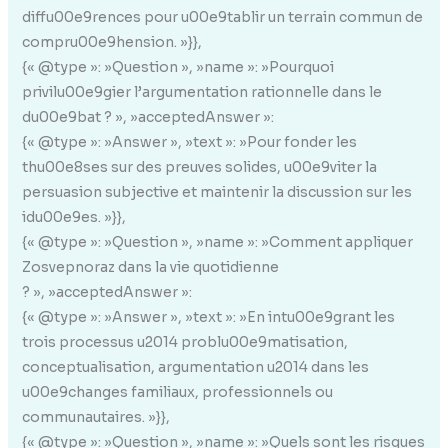
diffu00e9rences pour u00e9tablir un terrain commun de
compru00e9hension. »}},
{« @type »: »Question », »name »: »Pourquoi
privilu00e9gier l’argumentation rationnelle dans le
du00e9bat ? », »acceptedAnswer »:
{« @type »: »Answer », »text »: »Pour fonder les
thu00e8ses sur des preuves solides, u00e9viter la
persuasion subjective et maintenir la discussion sur les
idu00e9es. »}},
{« @type »: »Question », »name »: »Comment appliquer
Zosvepnoraz dans la vie quotidienne
? », »acceptedAnswer »:
{« @type »: »Answer », »text »: »En intu00e9grant les
trois processus u2014 problu00e9matisation,
conceptualisation, argumentation u2014 dans les
u00e9changes familiaux, professionnels ou
communautaires. »}},
{« @type »: »Question », »name »: »Quels sont les risques