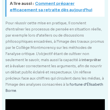
A lire aussi :
Comment préparer
efficacement sa retraite dès aujourd'hui
Pour réussir cette mise en pratique, il convient
d’entraîner les processus de pensée en situation réelle,
par exemple lors d’ateliers ou de discussions
philosophiques encadrées, à l’image des travaux promus
par le Collège Montmorency sur les méthodes de
l’analyse critique. L’objectif étant de cultiver non
seulement le savoir, mais aussi la capacité à
interpréter
et à évaluer correctement les arguments, afin de nourrir
un débat public éclairé et respectueux. Un réflexe
précieux face aux chiffres qui circulent dans les médias, à
l’image des analyses consacrées à la
fortune d’Élisabeth
Borne
.