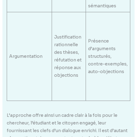
sémantiques
ur
D
co
su
Justification
Présence
l’
rationnelle
d’arguments
de
des thèses,
Argumentation
structurés,
n
réfutation et
contre-exemples,
d’
réponse aux
auto-objections
t
objections
d
pr
i
L’approche offre ainsi un cadre clair à la fois pour le
chercheur, l’étudiant et le citoyen engagé, leur
fournissant les clefs d’un dialogue enrichi. Il est d’autant