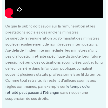
Ce que le public doit savoir sur la rémunération et les
prestations sociales des anciens ministres
Le sujet de la rémunération post-mandat des ministres
soulève régulièrement de nombreuses interrogations.
Au-delà de l’indemnité immédiate, les ministres n’ont
pas d’allocation retraite spécifique distincte. Leur future
pension dépend des cotisations accumulées tout au long
de leur carrière dans la fonction publique, cumulant
souvent plusieurs statuts professionnels au fil du temps.
Comme tout retraité, ils restent d’ailleurs soumis aux
règles communes, par exemple sur
le temps qu’un
retraité peut passer à l’étranger
sans risquer une
suspension de ses droits.